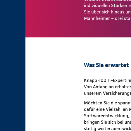
individuellen Stärken
Sie über sich hinaus 
Mannheimer – drei sta
Was Sie erwartet
Knapp 400 IT-Expertinn
Von Anfang an erhalte
unserem Versicherungs
Möchten Sie die spann
dafür eine Vielzahl an 
Softwareentwicklung, 
bringen Sie sich bei u
stetig weiterzuentwic