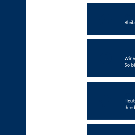
Mobi
Blei
Flexi
Wir 
So b
Betri
Heut
Ihre 