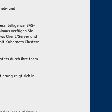
rieb- und
ss Itelligence, SAS-
hinaus verfügen Sie
ows Client/Server und
mit Kubernets Clustern
stets durch Ihre team-
ierung zeigt sich in
d Teilprojektleiter in