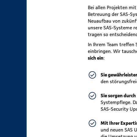
Bei allen Projekten mi
Betreuung der SAS-Sys
Neuaufbau von zukünft
unsere SAS-Systeme re
tragen so entscheidend
In Ihrem Team treffen
einbringen. Wir tausc
sich ein
:
Sie gewährleiste
den störungsfrei
Sie sorgen durch
Systempflege. Da
SAS-Security Upd
Mit Ihrer Experti
und neuen SAS U
die Umsetzung vo