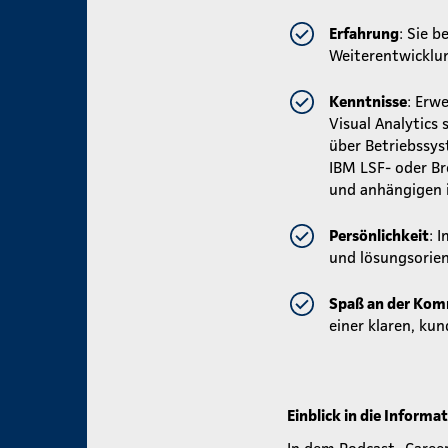
Erfahrung
: Sie 
Weiterentwicklu
Kenntnisse
: Erw
Visual Analytics
über Betriebssys
IBM LSF- oder Br
und anhängigen 
Persönlichkeit
: 
und lösungsorien
Spaß an der Ko
einer klaren, ku
Einblick in die Informat
In dem Podcast „Career 