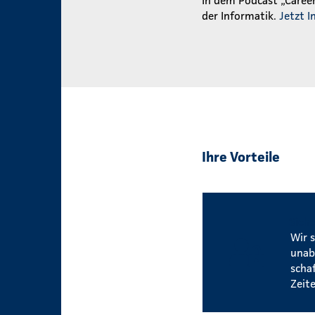
der Informatik.
Jetzt I
Ihre Vorteile
Siche
Wir 
unab
scha
Zeite