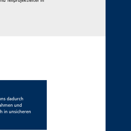
uns dadurch
nahmen und
h in unsicheren