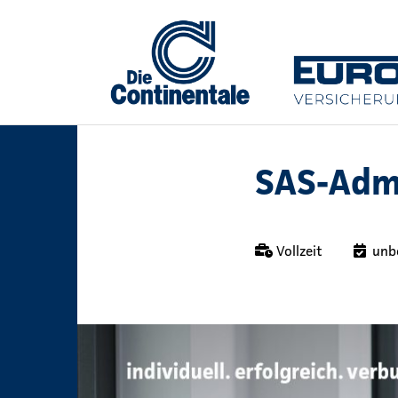
SAS-Admi
Vollzeit
unb