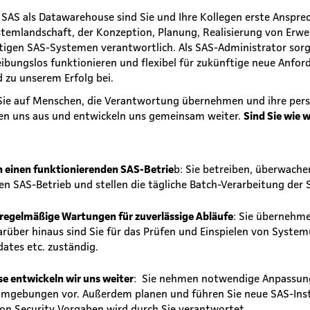
t SAS als Datawarehouse sind Sie und Ihre Kollegen erste Anspre
temlandschaft, der Konzeption, Planung, Realisierung von Erw
igen SAS-Systemen verantwortlich. Als SAS-Administrator sorge
ibungslos funktionieren und flexibel für zukünftige neue Anfor
 zu unserem Erfolg bei.
 Sie auf Menschen, die Verantwortung übernehmen und ihre pers
hen uns aus und entwickeln uns gemeinsam weiter.
Sind Sie wie 
n einen funktionierenden SAS-Betrie
b: Sie betreiben, überwach
en SAS-Betrieb und stellen die tägliche Batch-Verarbeitung der 
 regelmäßige Wartungen für zuverlässige Abläufe
: Sie übernehm
rüber hinaus sind Sie für das Prüfen und Einspielen von System
ates etc. zuständig.
se entwickeln wir uns weiter
: Sie nehmen notwendige Anpassun
mgebungen vor. Außerdem planen und führen Sie neue SAS-Inst
n Security Vorgaben wird durch Sie verantwortet.