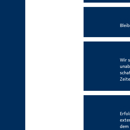
Mobi
Blei
Siche
Wir 
unab
scha
Zeite
Umfa
Erfo
exte
dem 