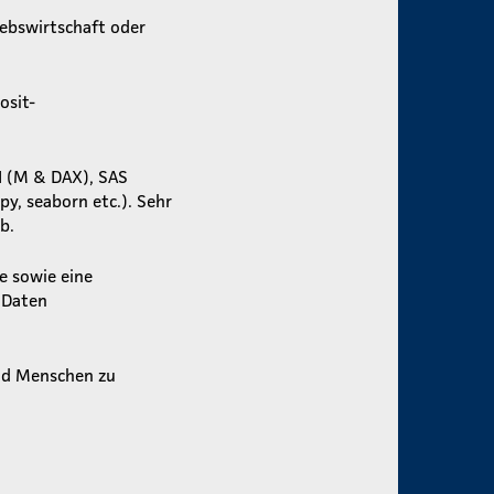
iebswirtschaft oder
osit-
I (M & DAX), SAS
y, seaborn etc.). Sehr
b.
e sowie eine
u Daten
und Menschen zu