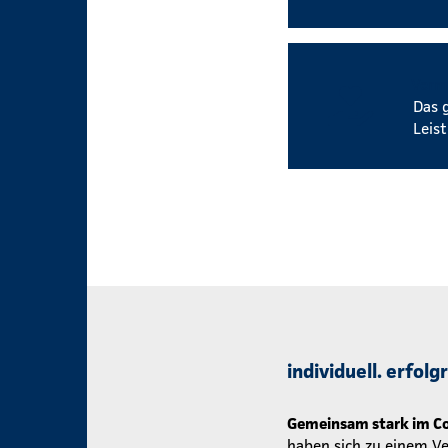
Verm
Das 
Leis
individuell. erfol
Gemeinsam stark im Co
haben sich zu einem V