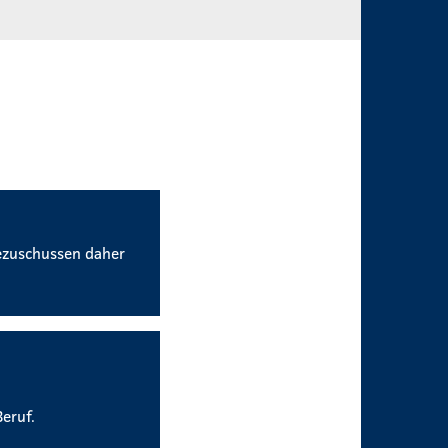
ezuschussen daher
eruf.