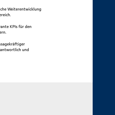
iche Weiterentwicklung
reich.
evante KPIs für den
ern.
ssagekräftiger
antwortlich und