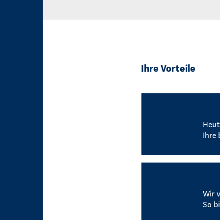
Ihre Vorteile
Betri
Heut
Ihre 
Flexi
Wir 
So b