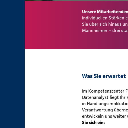
Unsere Mitarbeitenden 
individuellen Stärken
Sie über sich hinaus 
Mannheimer – drei sta
Was Sie erwartet
Im Kompetenzcenter Fi
Datenanalyst liegt Ihr
in Handlungsimplikatio
Verantwortung überneh
entwickeln uns weiter 
Sie sich ein: