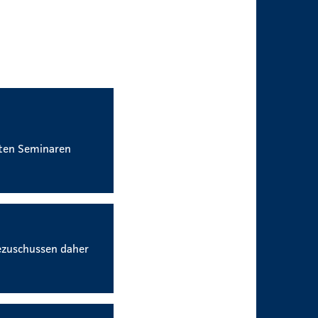
nten Seminaren
ezuschussen daher