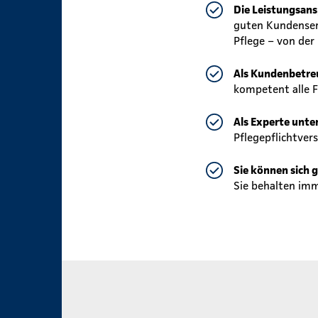
Die Leistungsans
guten Kundenserv
Pflege – von der
Als Kundenbetreu
kompetent alle F
Als Experte unter
Pflegepflichtver
Sie können sich g
Sie behalten imm