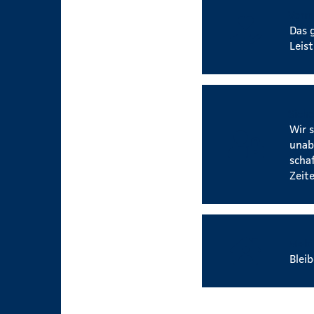
Verm
Das 
Leis
Siche
Wir 
unab
scha
Zeite
Mobi
Blei