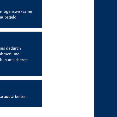
vermögenswirksame
aubsgeld.
uns dadurch
nahmen und
h in unsicheren
se aus arbeiten.