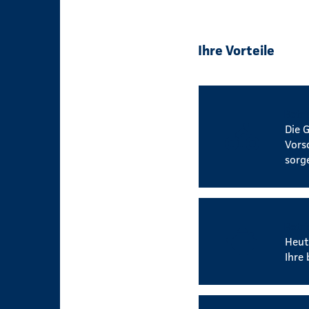
Ihre Vorteile
Betr
Die 
Vors
sorg
Betri
Heut
Ihre 