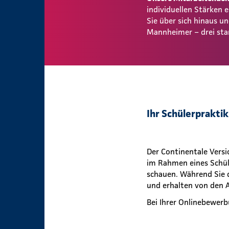
individuellen Stärken
Sie über sich hinaus 
Mannheimer – drei sta
Ihr Schülerprakti
Der Continentale Vers
im Rahmen eines Schül
schauen. Während Sie 
und erhalten von den A
Bei Ihrer Onlinebewerb