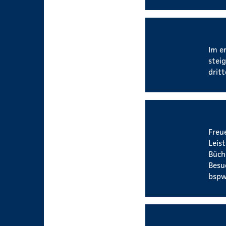
Attr
Im e
steig
drit
Zusa
Freu
Leis
Büch
Besu
bspw
Weit