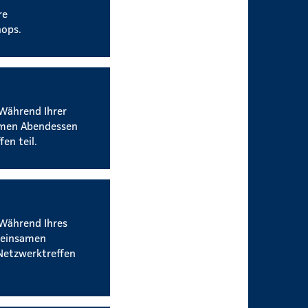
re
hops.
 Während Ihrer
amen Abendessen
en teil.
 Während Ihres
meinsamen
Netzwerktreffen