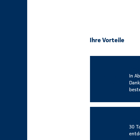
Ihre Vorteile
Flexi
In Ab
Dank
best
Urla
30 T
entd