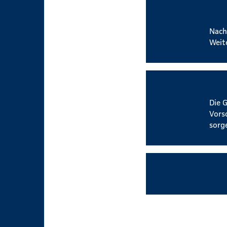
Zuku
Nach
Weit
Betr
Die 
Vors
sorg
Ange