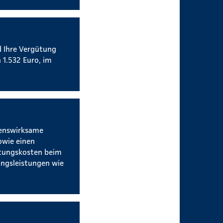
d Ihre Vergütung
 1.532 Euro, im
genswirksame
owie einen
htungskosten beim
ngsleistungen wie