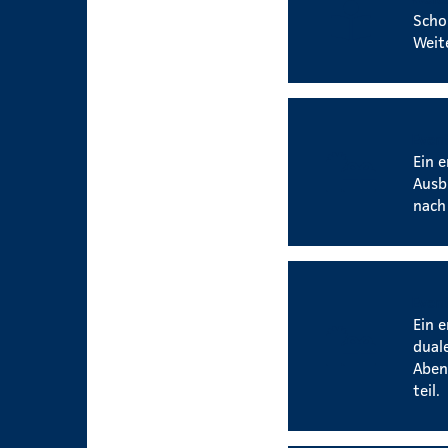
Scho
Weit
Event
Ein 
Ausb
nach
Event
Ein 
dual
Aben
teil.