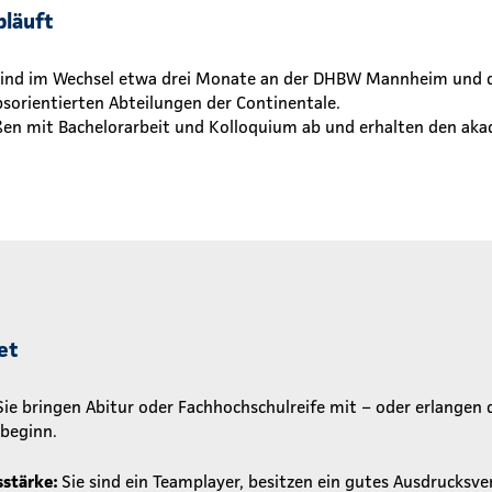
bläuft
sind im Wechsel etwa drei Monate an der DHBW Mannheim und d
bsorientierten Abteilungen der Continentale.
eßen mit Bachelorarbeit und Kolloquium ab und erhalten den ak
et
ie bringen Abitur oder Fachhochschulreife mit – oder erlangen 
beginn.
stärke:
Sie sind ein Teamplayer, besitzen ein gutes Ausdrucks