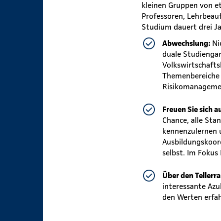
kleinen Gruppen von e
Professoren, Lehrbeauf
Studium dauert drei J
Abwechslung:
Ni
duale Studiengan
Volkswirtschafts
Themenbereiche w
Risikomanagemen
Freuen Sie sich a
Chance, alle St
kennenzulernen 
Ausbildungskoor
selbst. Im Fokus
Über den Tellerr
interessante Azu
den Werten erfa