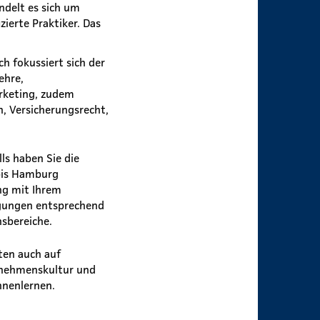
ndelt es sich um
ierte Praktiker. Das
ch fokussiert sich der
ehre,
arketing, zudem
, Versicherungsrecht,
ls haben Sie die
bis Hamburg
ng mit Ihrem
igungen entsprechend
nsbereiche.
ten auch auf
ernehmenskultur und
nnenlernen.