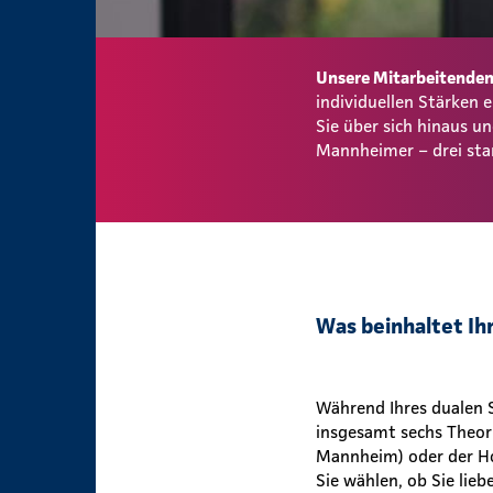
Unsere Mitarbeitenden 
individuellen Stärken
Sie über sich hinaus 
Mannheimer – drei sta
Was beinhaltet Ih
Während Ihres dualen S
insgesamt sechs Theo
Mannheim) oder der Ho
Sie wählen, ob Sie lie