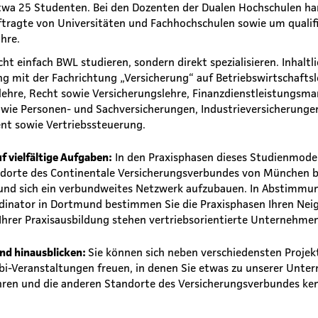
twa 25 Studenten. Bei den Dozenten der Dualen Hochschulen ha
tragte von Universitäten und Fachhochschulen sowie um qualifiz
ahre.
cht einfach BWL studieren, sondern direkt spezialisieren. Inhaltli
g mit der Fachrichtung „Versicherung“ auf Betriebswirtschaftsl
lehre, Recht sowie Versicherungslehre, Finanzdienstleistungsm
ie Personen- und Sachversicherungen, Industrieversicherungen
t sowie Vertriebssteuerung.
uf vielfältige Aufgaben:
In den Praxisphasen dieses Studienmodel
andorte des Continentale Versicherungsverbundes von München 
und sich ein verbundweites Netzwerk aufzubauen. In Abstimmu
dinator in Dortmund bestimmen Sie die Praxisphasen Ihren Ne
 Ihrer Praxisausbildung stehen vertriebsorientierte Unternehme
and hinausblicken:
Sie können sich neben verschiedensten Projek
bi-Veranstaltungen freuen, in denen Sie etwas zu unserer Unt
hren und die anderen Standorte des Versicherungsverbundes ke