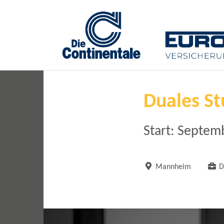
Duales St
Start: Septem
Mannheim
D