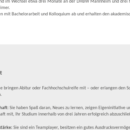
sind im Wechsel etwa drei Monate an der DHBW Mannheim und drei 
imer.
en mit Bachelorarbeit und Kolloquium ab und erhalten den akademis
t
ie bringen Abitur oder Fachhochschulreife mit – oder erlangen den S
.
haft:
Sie haben Spaß daran, Neues zu lernen, zeigen Eigeninitiative u
aft mit, Ihr Studium innerhalb von drei Jahren erfolgreich abzuschlie
tärke:
Sie sind ein Teamplayer, besitzen ein gutes Ausdrucksvermög