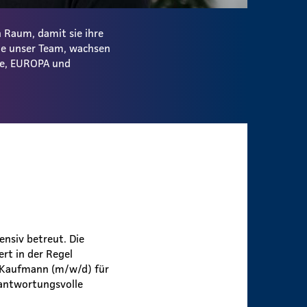
 Raum, damit sie ihre
ie unser Team, wachsen
ale, EUROPA und
nsiv betreut. Die
rt in der Regel
m Kaufmann (m/w/d) für
rantwortungsvolle