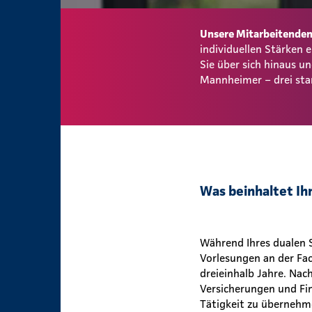
Unsere Mitarbeitenden 
individuellen Stärken
Sie über sich hinaus 
Mannheimer – drei sta
Was beinhaltet Ih
Während Ihres dualen S
Vorlesungen an der Fac
dreieinhalb Jahre. Nac
Versicherungen und Fin
Tätigkeit zu überneh