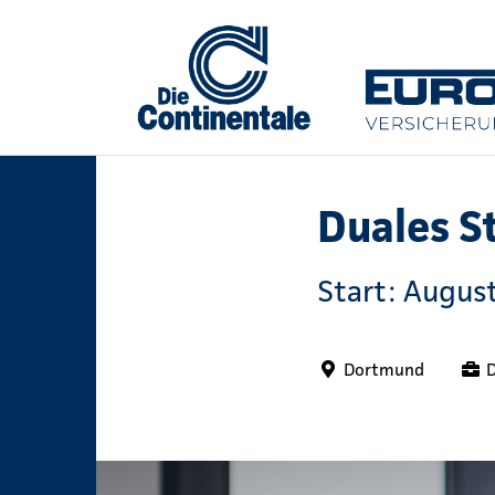
Duales S
Start: Augus
Dortmund
D