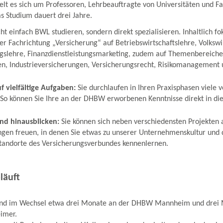
lt es sich um Professoren, Lehrbeauftragte von Universitäten und 
Das Studium dauert drei Jahre.
ht einfach BWL studieren, sondern direkt spezialisieren. Inhaltlich fo
er Fachrichtung „Versicherung“ auf Betriebswirtschaftslehre, Volkswi
gslehre, Finanzdienstleistungsmarketing, zudem auf Themenbereiche
n, Industrieversicherungen, Versicherungsrecht, Risikomanagement 
uf vielfältige Aufgaben:
Sie durchlaufen in Ihren Praxisphasen viele 
 So können Sie Ihre an der DHBW erworbenen Kenntnisse direkt in di
and hinausblicken:
Sie können sich neben verschiedensten Projekten 
ngen freuen, in denen Sie etwas zu unserer Unternehmenskultur und
tandorte des Versicherungsverbundes kennenlernen.
läuft
sind im Wechsel etwa drei Monate an der DHBW Mannheim und drei 
imer.