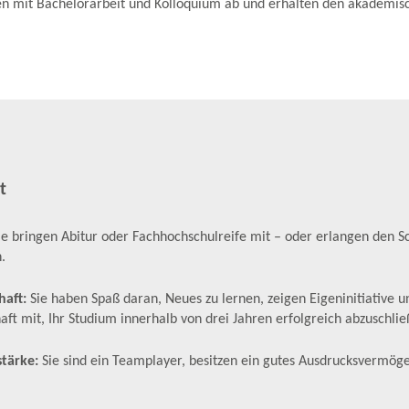
en mit Bachelorarbeit und Kolloquium ab und erhalten den akademis
t
ie bringen Abitur oder Fachhochschulreife mit – oder erlangen den S
n.
haft:
Sie haben Spaß daran, Neues zu lernen, zeigen Eigeninitiative u
aft mit, Ihr Studium innerhalb von drei Jahren erfolgreich abzuschlie
tärke:
Sie sind ein Teamplayer, besitzen ein gutes Ausdrucksvermög