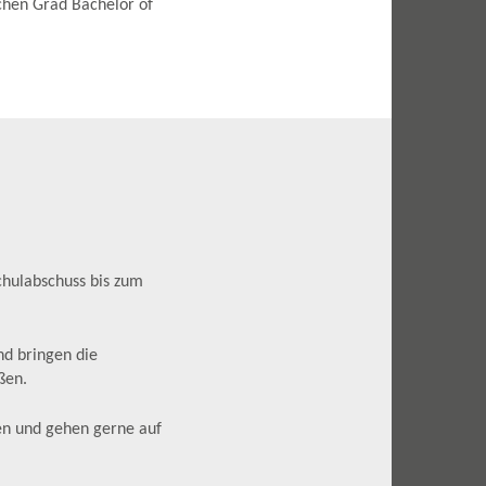
chen Grad Bachelor of
chulabschuss bis zum
nd bringen die
ßen.
en und gehen gerne auf