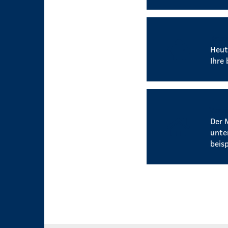
Betri
Heut
Ihre 
Verei
Der 
unte
beis