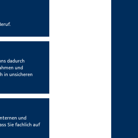
eruf.
uns dadurch
nahmen und
h in unsicheren
internen und
ss Sie fachlich auf