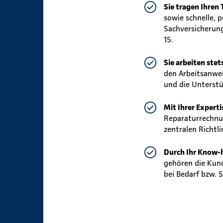
Sie tragen Ihren 
sowie schnelle, 
Sachversicherunge
15.
Sie arbeiten stet
den Arbeitsanwei
und die Unterstü
Mit Ihrer Expert
Reparaturrechnun
zentralen Richtl
Durch Ihr Know
gehören die Kund
bei Bedarf bzw. 