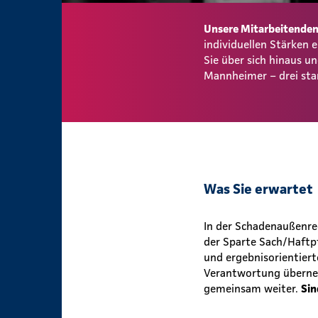
Unsere Mitarbeitenden 
individuellen Stärken
Sie über sich hinaus 
Mannheimer – drei sta
Was Sie erwartet
In der Schadenaußenreg
der Sparte Sach/Haftpf
und ergebnisorientiert
Verantwortung überneh
gemeinsam weiter.
Sin