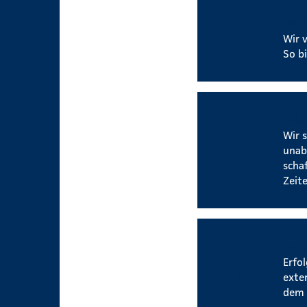
Flexi
Wir 
So b
Siche
Wir 
unab
scha
Zeite
Umfa
Erfo
exte
dem 