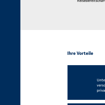
Reisebereitschaf
Ihre Vorteile
Attr
Unte
vers
priva