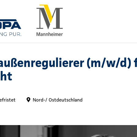
ußenregulierer (m/w/d) f
cht
efristet
Nord-/ Ostdeutschland