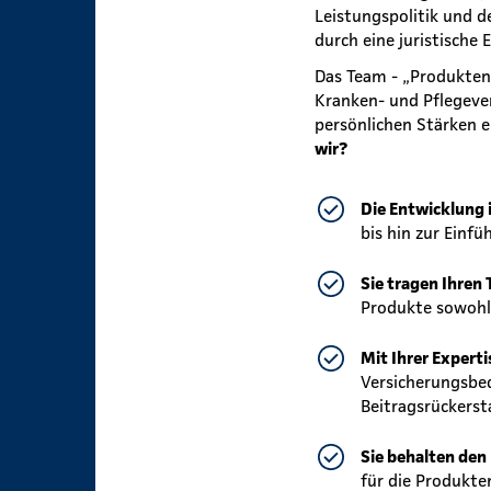
Leistungspolitik und 
durch eine juristische 
Das Team - „Produkten
Kranken- und Pflegeve
persönlichen Stärken 
wir?
Die Entwicklung 
bis hin zur Einf
Sie tragen Ihren
Produkte sowohl s
Mit Ihrer Expert
Versicherungsbed
Beitragsrückers
Sie behalten den
für die Produkte