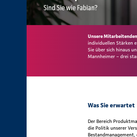
Unsere Mitarbeitenden 
individuellen Stärken
Sie über sich hinaus 
Mannheimer – drei sta
Was Sie erwartet
Der Bereich Produktma
die Politik unserer Ve
Bestandmanagement, d