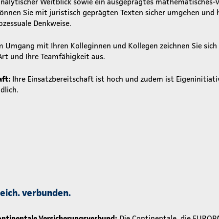
analytischer Weitblick sowie ein ausgeprägtes mathematisches-V
önnen Sie mit juristisch geprägten Texten sicher umgehen und 
rozessuale Denkweise.
m Umgang mit Ihren Kolleginnen und Kollegen zeichnen Sie sich 
rt und Ihre Teamfähigkeit aus.
aft:
Ihre Einsatzbereitschaft ist hoch und zudem ist Eigeninitiativ
dlich.
greich. verbunden.
ntinentale Versicherungsverbund:
Die Continentale, die EUROP