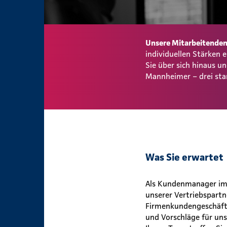
Unsere Mitarbeitenden 
individuellen Stärken
Sie über sich hinaus 
Mannheimer – drei sta
Was Sie erwartet
Als Kundenmanager im I
unserer Vertriebspar
Firmenkundengeschäft. 
und Vorschläge für uns