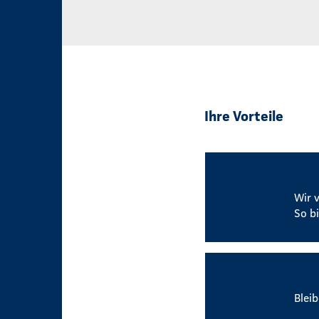
Ihre Vorteile
Flexi
Wir 
So b
Mobi
Blei