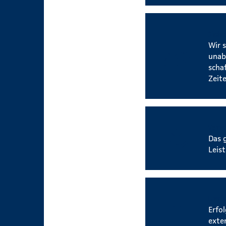
Siche
Wir 
unab
scha
Zeite
Verm
Das 
Leis
Umfa
Erfo
exte