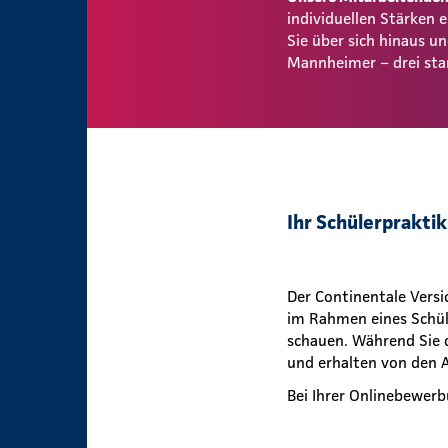
individuellen Stärken
Sie über sich hinaus 
Mannheimer – drei sta
Ihr Schülerprakti
Der Continentale Vers
im Rahmen eines Schül
schauen. Während Sie 
und erhalten von den A
Bei Ihrer Onlinebewerb