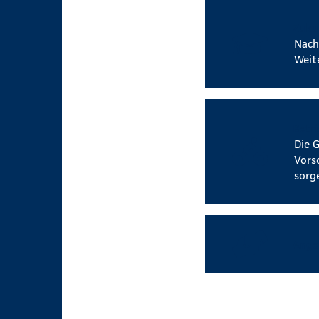
Zuku
Nach
Weit
Betr
Die 
Vors
sorg
Ange