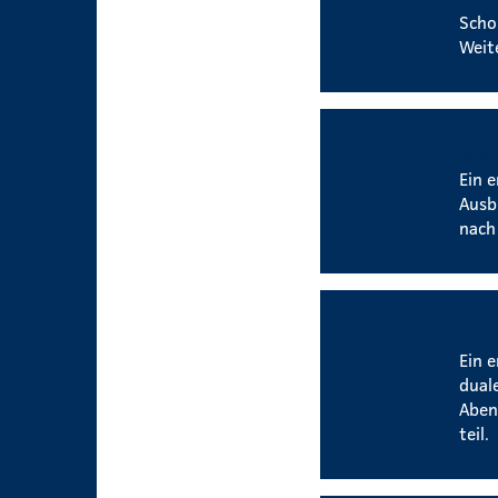
Scho
Weit
Event
Ein 
Ausb
nach
Event
Ein 
dual
Aben
teil.