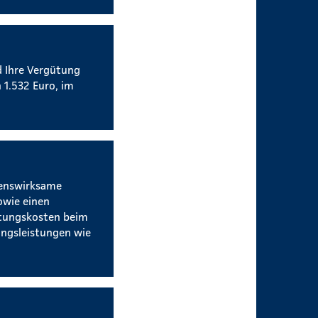
d Ihre Vergütung
 1.532 Euro, im
genswirksame
owie einen
htungskosten beim
ngsleistungen wie