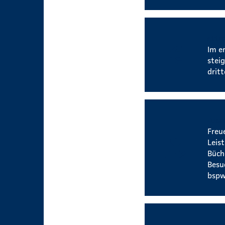
Attr
Im e
steig
drit
Zusa
Freu
Leis
Büch
Besu
bspw
Weit