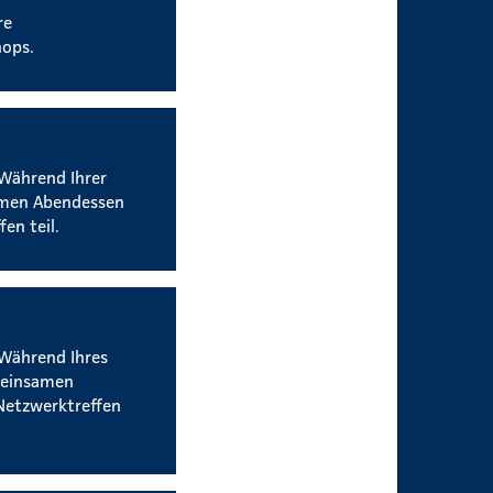
re
hops.
 Während Ihrer
amen Abendessen
en teil.
 Während Ihres
meinsamen
Netzwerktreffen