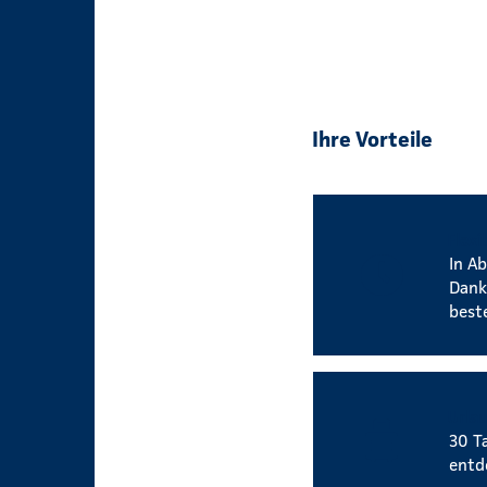
Ihre Vorteile
Flexi
In Ab
Dank
best
Urla
30 T
entd